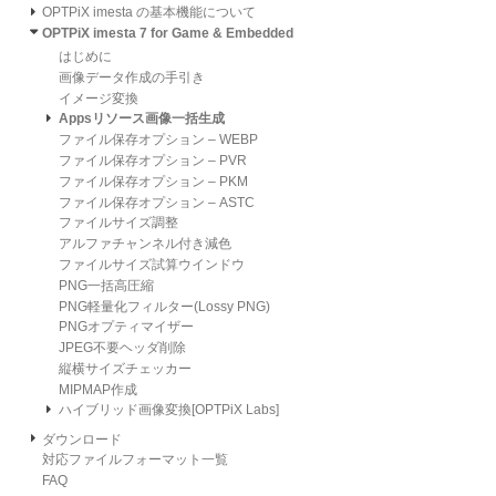
OPTPiX imesta の基本機能について
OPTPiX imesta 7 for Game & Embedded
はじめに
画像データ作成の手引き
イメージ変換
Appsリソース画像一括生成
ファイル保存オプション – WEBP
ファイル保存オプション – PVR
ファイル保存オプション – PKM
ファイル保存オプション – ASTC
ファイルサイズ調整
アルファチャンネル付き減色
ファイルサイズ試算ウインドウ
PNG一括高圧縮
PNG軽量化フィルター(Lossy PNG)
PNGオプティマイザー
JPEG不要ヘッダ削除
縦横サイズチェッカー
MIPMAP作成
ハイブリッド画像変換[OPTPiX Labs]
ダウンロード
対応ファイルフォーマット一覧
FAQ