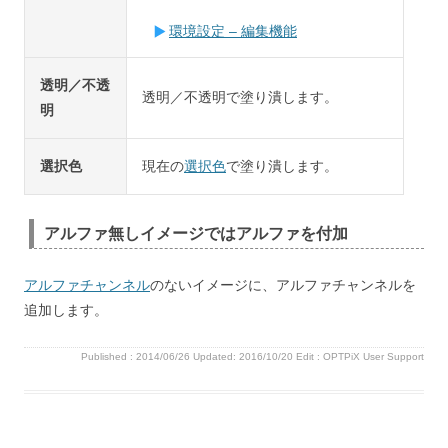
環境設定 – 編集機能
透明／不透
透明／不透明で塗り潰します。
明
選択色
現在の
選択色
で塗り潰します。
アルファ無しイメージではアルファを付加
アルファチャンネル
のないイメージに、アルファチャンネルを
追加します。
Published :
2014/06/26
Updated: 2016/10/20
Edit :
OPTPiX User Support