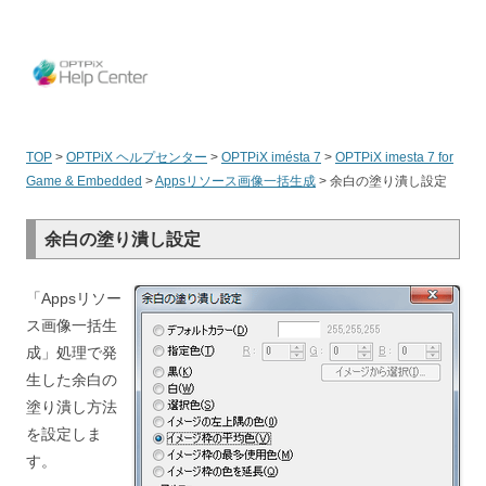
OPT
TOP
>
OPTPiX ヘルプセンター
>
OPTPiX imésta 7
>
OPTPiX imesta 7 for
Game & Embedded
>
Appsリソース画像一括生成
>
余白の塗り潰し設定
余白の塗り潰し設定
「Appsリソー
ス画像一括生
成」処理で発
生した余白の
塗り潰し方法
を設定しま
す。