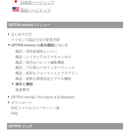
日本語ページトップ
英語ページトップ
OPTPiX imésta 7メニュー
はじめての方
ライセンス認証方法の変更手順
OPTPiX imesta の基本機能について
概説：高性能減色エンジン
概説：レイヤとアルファチャンネル
概説：強力なパレット編集機能
概説：プロ用ユーザインターフェース
概説：多彩なフォーマットとプラグイン
概説：柔軟な環境設定とマクロ機能
操作と機能
免責事項
OPTPiX imesta 7 for Game & Embedded
ダウンロード
対応ファイルフォーマット一覧
FAQ
OPTPiX リンク