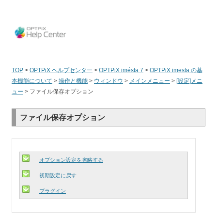
OPT
TOP
>
OPTPiX ヘルプセンター
>
OPTPiX imésta 7
>
OPTPiX imesta の基
本機能について
>
操作と機能
>
ウィンドウ
>
メインメニュー
>
[設定]メニ
ュー
>
ファイル保存オプション
ファイル保存オプション
オプション設定を省略する
初期設定に戻す
プラグイン