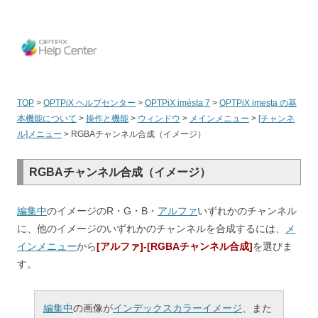
OPT
TOP
>
OPTPiX ヘルプセンター
>
OPTPiX imésta 7
>
OPTPiX imesta の基
本機能について
>
操作と機能
>
ウィンドウ
>
メインメニュー
>
[チャンネ
ル]メニュー
>
RGBAチャンネル合成（イメージ）
RGBAチャンネル合成（イメージ）
編集中
のイメージのR・G・B・
アルファ
いずれかのチャンネル
に、他のイメージのいずれかのチャンネルを合成するには、
メ
インメニュー
から
[アルファ]-[RGBAチャンネル合成]
を選びま
す。
編集中
の画像が
インデックスカラーイメージ
、また