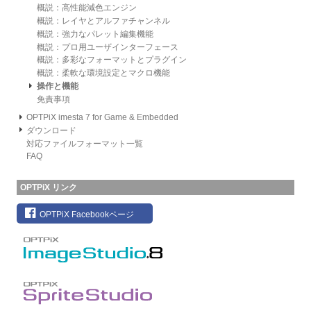
概説：高性能減色エンジン
概説：レイヤとアルファチャンネル
概説：強力なパレット編集機能
概説：プロ用ユーザインターフェース
概説：多彩なフォーマットとプラグイン
概説：柔軟な環境設定とマクロ機能
操作と機能
免責事項
OPTPiX imesta 7 for Game & Embedded
ダウンロード
対応ファイルフォーマット一覧
FAQ
OPTPiX リンク
OPTPiX Facebookページ