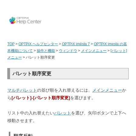
OPT
TOP
>
OPTPiX ヘルプセンター
>
OPTPiX imésta 7
>
OPTPiX imesta の基
本機能について
>
操作と機能
>
ウィンドウ
>
メインメニュー
>
[パレット]
メニュー
>
パレット順序変更
パレット順序変更
マルチパレット
の並び順を入れ替えるには、
メインメニュー
か
ら
[パレット]-[パレット順序変更]
を選びます。
リスト中の入れ替えたい
パレット
を選び、矢印ボタンで上下へ
移動させます。