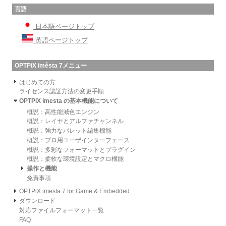
言語
日本語ページトップ
英語ページトップ
OPTPiX imésta 7メニュー
はじめての方
ライセンス認証方法の変更手順
OPTPiX imesta の基本機能について
概説：高性能減色エンジン
概説：レイヤとアルファチャンネル
概説：強力なパレット編集機能
概説：プロ用ユーザインターフェース
概説：多彩なフォーマットとプラグイン
概説：柔軟な環境設定とマクロ機能
操作と機能
免責事項
OPTPiX imesta 7 for Game & Embedded
ダウンロード
対応ファイルフォーマット一覧
FAQ