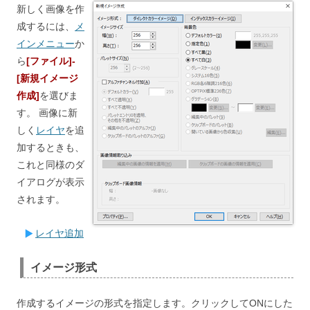
新しく画像を作
成するには、
メ
インメニュー
か
ら
[ファイル]-
[新規イメージ
作成]
を選びま
す。 画像に新
しく
レイヤ
を追
加するときも、
これと同様のダ
イアログが表示
されます。
レイヤ追加
イメージ形式
作成するイメージの形式を指定します。クリックしてONにした