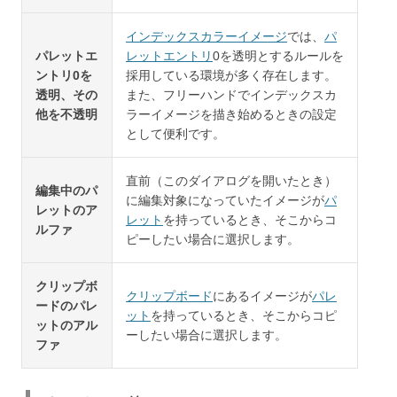
インデックスカラーイメージ
では、
パ
パレットエ
レットエントリ
0を透明とするルールを
ントリ0を
採用している環境が多く存在します。
透明、その
また、フリーハンドでインデックスカ
他を不透明
ラーイメージを描き始めるときの設定
として便利です。
直前（このダイアログを開いたとき）
編集中のパ
に編集対象になっていたイメージが
パ
レットのア
レット
を持っているとき、そこからコ
ルファ
ピーしたい場合に選択します。
クリップボ
クリップボード
にあるイメージが
パレ
ードのパレ
ット
を持っているとき、そこからコピ
ットのアル
ーしたい場合に選択します。
ファ