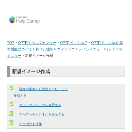
OPT
TOP
>
OPTPiX ヘルプセンター
>
OPTPiX imésta 7
>
OPTPiX imesta の基
本機能について
>
操作と機能
>
ウィンドウ
>
メインメニュー
>
[ファイル]
メニュー
>
新規イメージ作成
新規イメージ作成
既存の画像から設定をコピーして
作成する
サイドウィンドウを表示する
アルファチャンネルを表示する
キーボード操作