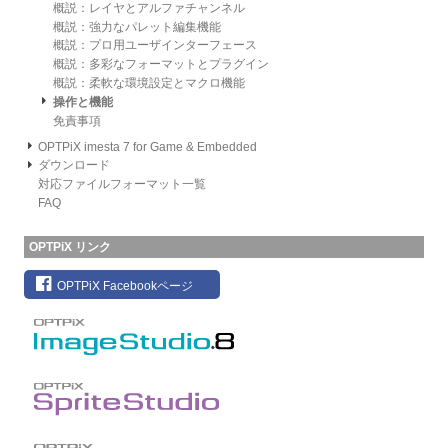
概説：レイヤとアルファチャンネル
概説：強力なパレット編集機能
概説：プロ用ユーザインターフェース
概説：多彩なフォーマットとプラグイン
概説：柔軟な環境設定とマクロ機能
操作と機能
免責事項
OPTPiX imesta 7 for Game & Embedded
ダウンロード
対応ファイルフォーマット一覧
FAQ
OPTPiX リンク
OPTPiX Facebookページ