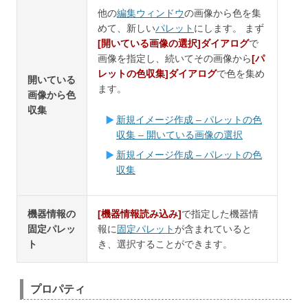
他の
編集ウィンドウ
の画像から色を集
めて、新しい
パレット
にします。 まず
[開いている画像の選択]ダイアログ
で
画像を指定し、続いてその画像から
[パ
レットの色収集]ダイアログ
で色を集め
開いている
ます。
画像から色
収集
新規イメージ作成 – パレットの色
収集 – 開いている画像の選択
新規イメージ作成 – パレットの色
収集
機器情報の
[機器情報読み込み]
で指定した機器情
固定パレッ
報に
固定パレット
が含まれていると
ト
き、選択することができます。
プロパティ