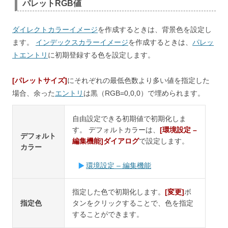
パレットRGB値
ダイレクトカラーイメージ
を作成するときは、背景色を設定し
ます。
インデックスカラーイメージ
を作成するときは、
パレッ
トエントリ
に初期登録する色を設定します。
[パレットサイズ]
にそれぞれの最低色数より多い値を指定した
場合、余った
エントリ
は黒（RGB=0,0,0）で埋められます。
自由設定できる初期値で初期化しま
す。 デフォルトカラーは、
[環境設定 –
デフォルト
編集機能]ダイアログ
で設定します。
カラー
環境設定 – 編集機能
指定した色で初期化します。
[変更]
ボ
指定色
タンをクリックすることで、色を指定
することができます。