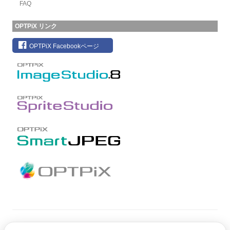
FAQ
OPTPiX リンク
OPTPiX Facebookページ
Copyright © CRI Middleware Co., Ltd.