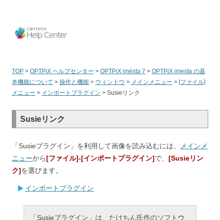
OPT
TOP
>
OPTPiX ヘルプセンター
>
OPTPiX imésta 7
>
OPTPiX imesta の基
本機能について
>
操作と機能
>
ウィンドウ
>
メインメニュー
>
[ファイル]
メニュー
>
インポートプラグイン
>
Susieリンク
Susieリンク
「Susieプラグイン」を利用して画像を読み込むには、
メインメ
ニュー
から
[ファイル]-[インポートプラグイン]
で、
[Susieリン
ク]
を選びます。
インポートプラグイン
「Susieプラグイン」は、たけちん氏作のソフトウ