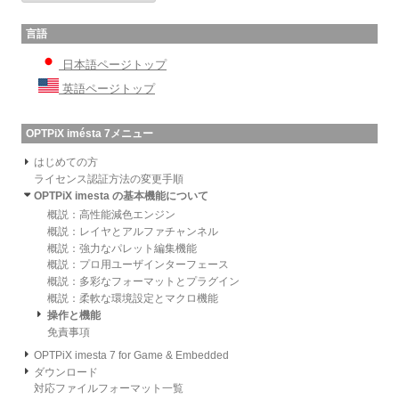
言語
日本語ページトップ
英語ページトップ
OPTPiX imésta 7メニュー
はじめての方
ライセンス認証方法の変更手順
OPTPiX imesta の基本機能について
概説：高性能減色エンジン
概説：レイヤとアルファチャンネル
概説：強力なパレット編集機能
概説：プロ用ユーザインターフェース
概説：多彩なフォーマットとプラグイン
概説：柔軟な環境設定とマクロ機能
操作と機能
免責事項
OPTPiX imesta 7 for Game & Embedded
ダウンロード
対応ファイルフォーマット一覧