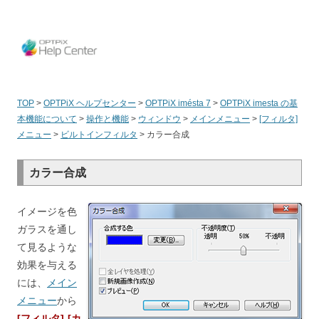
OPT
TOP
>
OPTPiX ヘルプセンター
>
OPTPiX imésta 7
>
OPTPiX imesta の基
本機能について
>
操作と機能
>
ウィンドウ
>
メインメニュー
>
[フィルタ]
メニュー
>
ビルトインフィルタ
>
カラー合成
カラー合成
イメージを色
ガラスを通し
て見るような
効果を与える
には、
メイン
メニュー
から
[フィルタ]-[カ