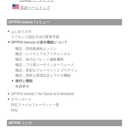
英語ページトップ
OPTPiX imésta 7メニュー
はじめての方
ライセンス認証方法の変更手順
OPTPiX imesta の基本機能について
概説：高性能減色エンジン
概説：レイヤとアルファチャンネル
概説：強力なパレット編集機能
概説：プロ用ユーザインターフェース
概説：多彩なフォーマットとプラグイン
概説：柔軟な環境設定とマクロ機能
操作と機能
免責事項
OPTPiX imesta 7 for Game & Embedded
ダウンロード
対応ファイルフォーマット一覧
FAQ
OPTPiX リンク