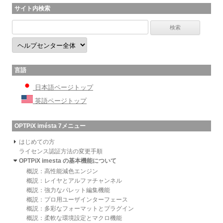
サイト内検索
言語
日本語ページトップ
英語ページトップ
OPTPiX imésta 7メニュー
はじめての方
ライセンス認証方法の変更手順
OPTPiX imesta の基本機能について
概説：高性能減色エンジン
概説：レイヤとアルファチャンネル
概説：強力なパレット編集機能
概説：プロ用ユーザインターフェース
概説：多彩なフォーマットとプラグイン
概説：柔軟な環境設定とマクロ機能