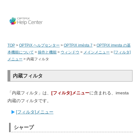
OPT
TOP
>
OPTPiX ヘルプセンター
>
OPTPiX imésta 7
>
OPTPiX imesta の基
本機能について
>
操作と機能
>
ウィンドウ
>
メインメニュー
>
[フィルタ]
メニュー
>
内蔵フィルタ
内蔵フィルタ
「内蔵フィルタ」は、
[フィルタ]メニュー
に含まれる、imesta
内蔵のフィルタです。
[フィルタ]メニュー
シャープ