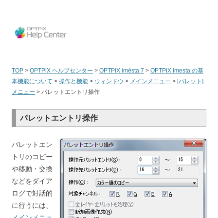
OPT
TOP
>
OPTPiX ヘルプセンター
>
OPTPiX imésta 7
>
OPTPiX imesta の基
本機能について
>
操作と機能
>
ウィンドウ
>
メインメニュー
>
[パレット]
メニュー
>
パレットエントリ操作
パレットエントリ操作
パレットエン
トリのコピー
や移動・交換
などをダイア
ログで対話的
に行うには、
メインメニュ