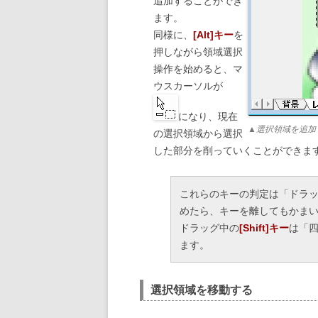
追加することができ
ます。
同様に、
[Alt]キー
を
押しながら領域選択
操作を始めると、マ
ウスカーソルが
になり、現在
▲選択領域を追加
の選択領域から選択
した部分を削っていくことができま
これらのキーの判定は「ドラ
めたら、キーを離してもかま
ドラッグ中の
[Shift]キー
は「
ます。
選択領域を移動する