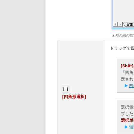
▲猫の絵の領
ドラッグで
[Shif
「四角
定され
四
[四角形選択]
選択領
プした
選択単
領