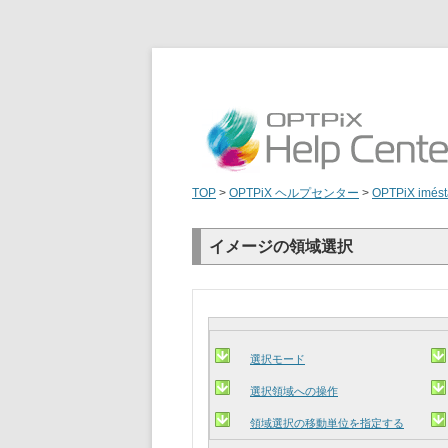
TOP
>
OPTPiX ヘルプセンター
>
OPTPiX imést
イメージの領域選択
選択モード
選択領域への操作
領域選択の移動単位を指定する