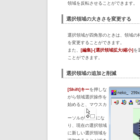
領域を反転させることができます。
選択領域の大きさを変更する
選択領域が四角形のときは、領域の
を変更することができます。
また、
[編集]-[選択領域拡大/縮小]
を
ことができます。
選択領域の追加と削減
[Shift]キー
を押しな
がら領域選択操作を
始めると、マウスカ
ーソルが
にな
り、現在の選択領域
に新しい選択領域を