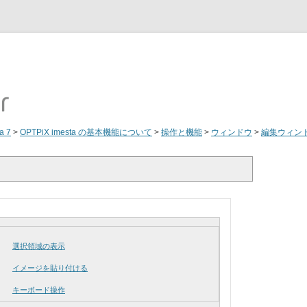
a 7
>
OPTPiX imesta の基本機能について
>
操作と機能
>
ウィンドウ
>
編集ウィン
選択領域の表示
イメージを貼り付ける
キーボード操作