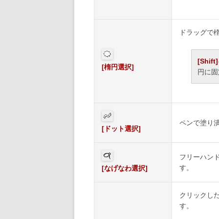
ドラッグで
[Shif
[楕円選択]
円に固
ペンで塗り
[ドット選択]
フリーハン
す。
[なげなわ選択]
クリックし
す。