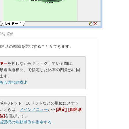
域を選択
四角形の領域を選択することができます。
t]キー
を押しながらドラッグしている間は、
形選択縦横比」で指定した比率の四角形に固
ます。
角形選択縦横比
域を8ドット・16ドットなどの単位にスナッ
いときは、
メインメニュー
から
[設定]-[四角形
位]
を選びます。
域選択の移動単位を指定する