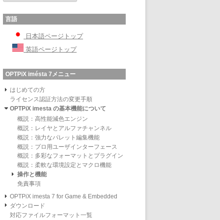
言語
日本語ページトップ
英語ページトップ
OPTPiX imésta 7メニュー
はじめての方
ライセンス認証方法の変更手順
OPTPiX imesta の基本機能について
概説：高性能減色エンジン
概説：レイヤとアルファチャンネル
概説：強力なパレット編集機能
概説：プロ用ユーザインターフェース
概説：多彩なフォーマットとプラグイン
概説：柔軟な環境設定とマクロ機能
操作と機能
免責事項
OPTPiX imesta 7 for Game & Embedded
ダウンロード
対応ファイルフォーマット一覧