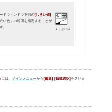
ードウィンドウ下部の
[しきい値]
近い色」の範囲を指定することが
す。
▲しきい値
うには、
メインメニュー
から
[編集]-[領域選択]
を選びま