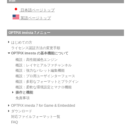
言語
日本語ページトップ
英語ページトップ
OPTPiX imésta 7メニュー
はじめての方
ライセンス認証方法の変更手順
OPTPiX imesta の基本機能について
概説：高性能減色エンジン
概説：レイヤとアルファチャンネル
概説：強力なパレット編集機能
概説：プロ用ユーザインターフェース
概説：多彩なフォーマットとプラグイン
概説：柔軟な環境設定とマクロ機能
操作と機能
免責事項
OPTPiX imesta 7 for Game & Embedded
ダウンロード
対応ファイルフォーマット一覧
FAQ