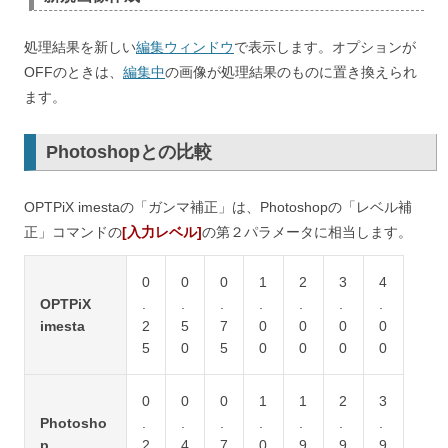
処理結果を新しい
編集ウィンドウ
で表示します。オプションが
OFFのときは、
編集中
の画像が処理結果のものに置き換えられ
ます。
Photoshopとの比較
OPTPiX imestaの「ガンマ補正」は、Photoshopの「レベル補
正」コマンドの
[入力レベル]
の第２パラメータに相当します。
0
0
0
1
2
3
4
OPTPiX
.
.
.
.
.
.
.
imesta
2
5
7
0
0
0
0
5
0
5
0
0
0
0
0
0
0
1
1
2
3
Photosho
.
.
.
.
.
.
.
p
2
4
7
0
9
9
9