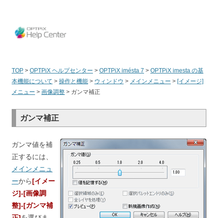
OPT
TOP
>
OPTPiX ヘルプセンター
>
OPTPiX imésta 7
>
OPTPiX imesta の基
本機能について
>
操作と機能
>
ウィンドウ
>
メインメニュー
>
[イメージ]
メニュー
>
画像調整
>
ガンマ補正
ガンマ補正
ガンマ値を補
正するには、
メインメニュ
ー
から
[イメー
ジ]-[画像調
整]-[ガンマ補
正]
を選びま