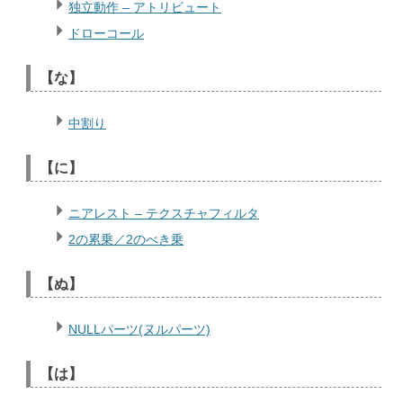
独立動作 – アトリビュート
ドローコール
【な】
中割り
【に】
ニアレスト – テクスチャフィルタ
2の累乗／2のべき乗
【ぬ】
NULLパーツ(ヌルパーツ)
【は】