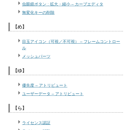
虫眼鏡ボタン : 拡大・縮小 – カーブエディタ
無変化キーの削除
【め】
目玉アイコン（可視／不可視） – フレームコントロー
ル
メッシュパーツ
【ゆ】
優先度 – アトリビュート
ユーザーデータ – アトリビュート
【ら】
ライセンス認証