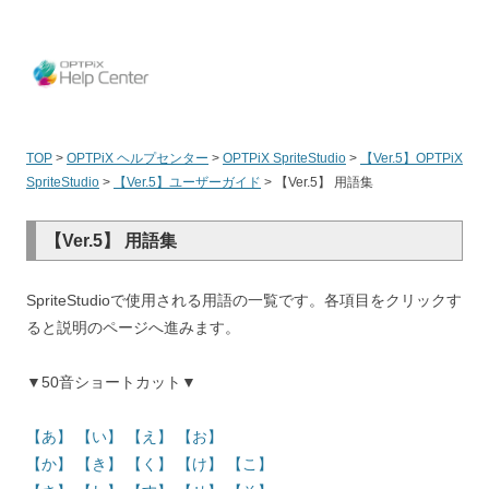
OPT
TOP
>
OPTPiX ヘルプセンター
>
OPTPiX SpriteStudio
>
【Ver.5】OPTPiX
SpriteStudio
>
【Ver.5】ユーザーガイド
>
【Ver.5】 用語集
【Ver.5】 用語集
SpriteStudioで使用される用語の一覧です。各項目をクリックす
ると説明のページへ進みます。
▼50音ショートカット▼
【あ】
【い】
【え】
【お】
【か】
【き】
【く】
【け】
【こ】