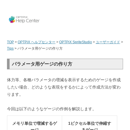
OPT
TOP
>
OPTPiX ヘルプセンター
>
OPTPiX SpriteStudio
>
ユーザーガイド
>
Tips
>
パラメータ用ゲージの作り方
パラメータ用ゲージの作り方
体力等、各種パラメータの増減を表示するためのゲージを作成
したい場合、どのような表現をするかによって作成方法が変わ
ります。
今回は以下のようなゲージの作例を解説します。
メモリ単位で増減するゲ
1ピクセル単位で伸縮す
ージ
るゲージ