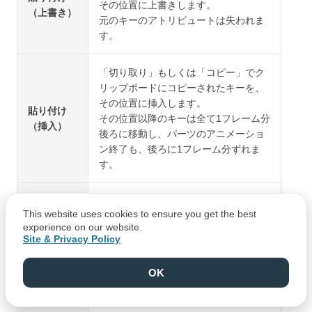
その位置に上書きします。
（上書き）
元のキーのアトリビュートは失われま
す。
「切り取り」もしくは「コピー」でク
リップボードにコピーされたキーを、
その位置に挿入します。
貼り付け
その位置以降のキーは全て1フレーム分
（挿入）
後ろに移動し、パーツのアニメーショ
ン終了も、後ろに1フレーム分ずれま
す。
選択しているフレームの、一つ前にあ
This website uses cookies to ensure you get the best
るキーを、選択しているフレームに複
experience on our website.
製します。
Site & Privacy Policy
キーが存在しないフレームを選択して
前のキーを
OK
いる場合、一つ前のキーと同じ内容を
複製
持ったキーが新規作成されます。