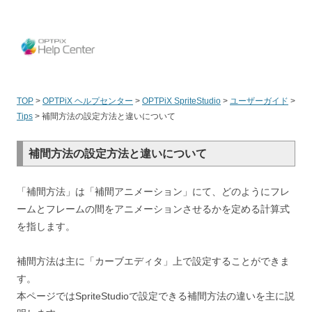
OPT
TOP
>
OPTPiX ヘルプセンター
>
OPTPiX SpriteStudio
>
ユーザーガイド
>
Tips
>
補間方法の設定方法と違いについて
補間方法の設定方法と違いについて
「補間方法」は「補間アニメーション」にて、どのようにフレ
ームとフレームの間をアニメーションさせるかを定める計算式
を指します。
補間方法は主に「カーブエディタ」上で設定することができま
す。
本ページではSpriteStudioで設定できる補間方法の違いを主に説