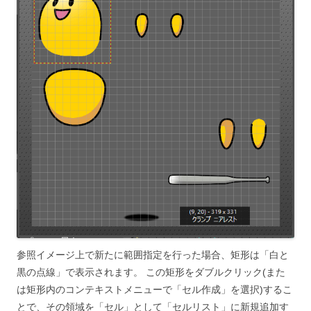
参照イメージ上で新たに範囲指定を行った場合、矩形は「白と
黒の点線」で表示されます。 この矩形をダブルクリック(また
は矩形内のコンテキストメニューで「セル作成」を選択)するこ
とで、その領域を「セル」として「セルリスト」に新規追加す