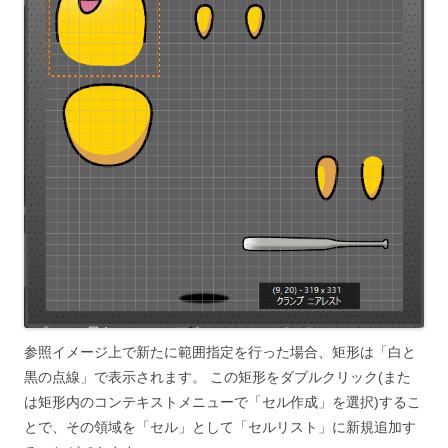
参照イメージ上で新たに範囲指定を行った場合、矩形は「白と
黒の点線」で表示されます。 この矩形をダブルクリック(また
は矩形内のコンテキストメニューで「セル作成」を選択)するこ
とで、その領域を「セル」として「セルリスト」に新規追加す