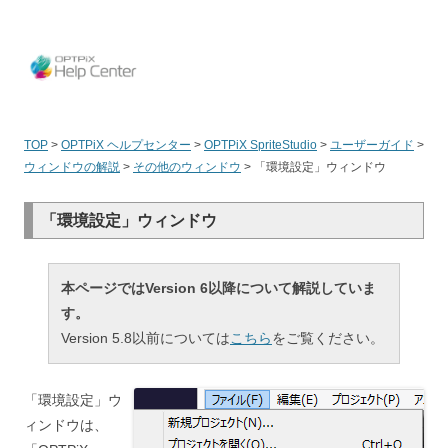
OPT
TOP
>
OPTPiX ヘルプセンター
>
OPTPiX SpriteStudio
>
ユーザーガイド
>
ウィンドウの解説
>
その他のウィンドウ
>
「環境設定」ウィンドウ
「環境設定」ウィンドウ
本ページではVersion 6以降について解説していま
す。
Version 5.8以前については
こちら
をご覧ください。
「環境設定」ウ
ィンドウは、