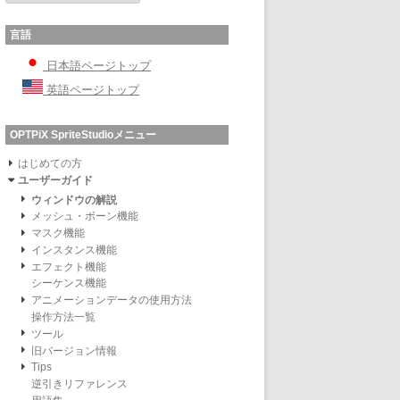
言語
日本語ページトップ
英語ページトップ
OPTPiX SpriteStudioメニュー
はじめての方
ユーザーガイド
ウィンドウの解説
メッシュ・ボーン機能
マスク機能
インスタンス機能
エフェクト機能
シーケンス機能
アニメーションデータの使用方法
操作方法一覧
ツール
旧バージョン情報
Tips
逆引きリファレンス