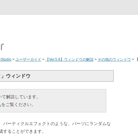
eStudio
>
ユーザーガイド
>
【Ver.5.8】ウィンドウの解説
>
その他のウィンドウ
>
ィタ」ウィンドウ
について解説しています。
ら
をご覧ください。
、パーティクルエフェクトのような、パーツにランダムな
成することができます。