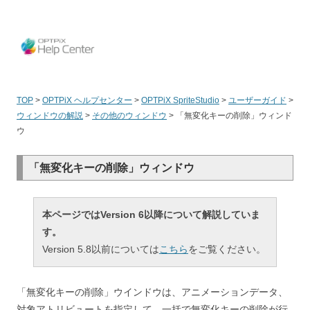
OPT
TOP
>
OPTPiX ヘルプセンター
>
OPTPiX SpriteStudio
>
ユーザーガイド
>
ウィンドウの解説
>
その他のウィンドウ
>
「無変化キーの削除」ウィンド
ウ
「無変化キーの削除」ウィンドウ
本ページではVersion 6以降について解説していま
す。
Version 5.8以前については
こちら
をご覧ください。
「無変化キーの削除」ウインドウは、アニメーションデータ、
対象アトリビュートを指定して、一括で無変化キーの削除が行