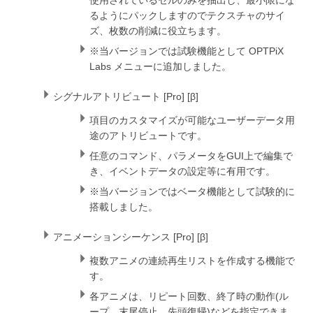
使用されているセルのみを抽出し、最小限にな
るようにパックしますのでテクスチャのサイ
ズ、枚数の削減に役立ちます。
※当バージョンでは試験機能として OPTPiX
Labs メニューに追加しました。
シグナルアトリビュート [Pro] [β]
項目のカスタマイズが可能なユーザーデータ用
途のアトリビュートです。
任意のコマンド、パラメータをGUI上で編集で
き、イベントデータの設定等に有用です。
※当バージョンではベータ機能として試験的に
搭載しました。
アニメーションシーケンス [Pro] [β]
複数アニメの連続再生リストを作成する機能で
す。
各アニメは、リピート回数、終了時の動作(ル
ープ、末尾停止、先頭復帰)などを指定できま