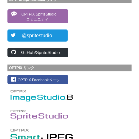
OPTPiX SpriteStudio
コミュニティ
@spritestudio
GitHub/SpriteStudio
OPTPiX リンク
OPTPiX Facebookページ