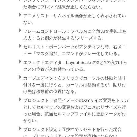
レンダリング：インスタンスパーツをレンダリングし
た場合にブレンド結果が正しくならない。
アニメリスト：サムネイル画像が正しく表示されてい
ない。
フレームコントロール：ラベル名に全角33文字以上を
入力すると例外が発生する/フリーズする。
セルリスト：ボーンパーツがアクティブな時、右メニ
ュー「マスク追加」コマンドがグレー化している。
エフェクトエディタ：Layout Scale のXとYの入力ボッ
クスの位置が入れ替わっている。
カーブエディタ：右クリックでカーソルの移動と貼り
付けを一度に行うと、カーソルは移動するが、貼り付
け先は移動前の位置になる。
プロジェクト：参照イメージのX/Yサイズ変更をトリガ
としてセルマップの変更およびアニメのリサイズを行
った場合、該当セルマップファイルに更新マークが付
かない。
プロジェクト設定：互換性でリセットを行った場合
に、プリマルチドアルファ設定が有効にならない。