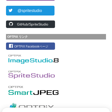
@spritestudio
GitHub/SpriteStudio
OPTPiX リンク
OPTPiX Facebookページ