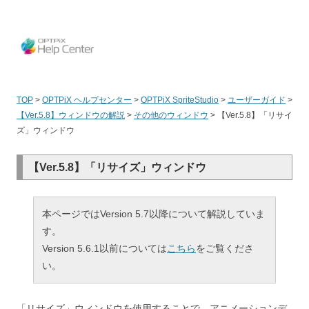
OPT
TOP
>
OPTPiX ヘルプセンター
>
OPTPiX SpriteStudio
>
ユーザーガイド
>
【Ver.5.8】ウィンドウの解説
>
その他のウィンドウ
>
【Ver.5.8】「リサイ
ズ」ウィンドウ
【Ver.5.8】「リサイズ」ウィンドウ
本ページではVersion 5.7以降について解説していま
す。
Version 5.6.1以前については
こちら
をご覧くださ
い。
「リサイズ」ウィンドウを使用することで、アニメーションデ