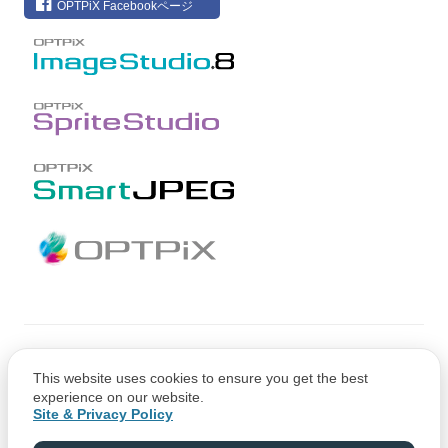
OPTPiX Facebookページ
Copyright © CRI Middleware Co., Ltd.
This website uses cookies to ensure you get the best
Copyright © 1991-2021 Web Technology Corp.
experience on our website.
Site & Privacy Policy