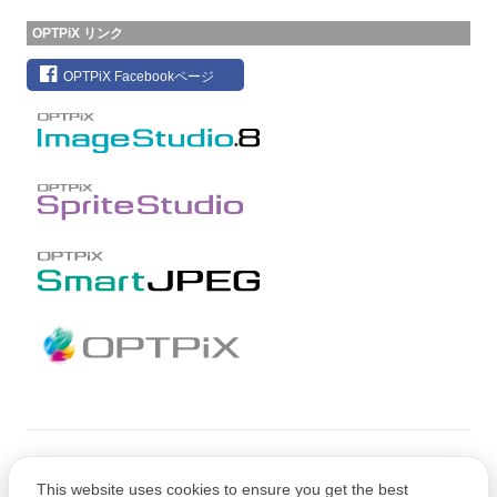
OPTPiX リンク
OPTPiX Facebookページ
Copyright © CRI Middleware Co., Ltd.
This website uses cookies to ensure you get the best
Copyright © 1991-2021 Web Technology Corp.