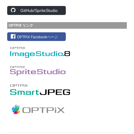
GitHub/SpriteStudio
OPTPiX リンク
OPTPiX Facebookページ