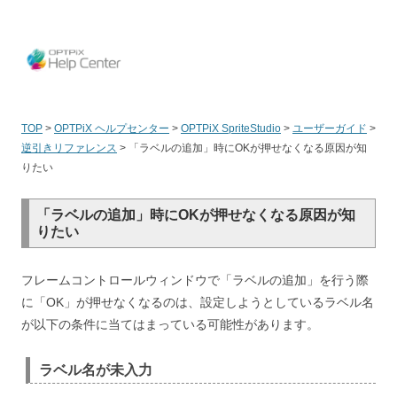
OPT
TOP
>
OPTPiX ヘルプセンター
>
OPTPiX SpriteStudio
>
ユーザーガイド
>
逆引きリファレンス
>
「ラベルの追加」時にOKが押せなくなる原因が知
りたい
「ラベルの追加」時にOKが押せなくなる原因が知
りたい
フレームコントロールウィンドウで「ラベルの追加」を行う際
に「OK」が押せなくなるのは、設定しようとしているラベル名
が以下の条件に当てはまっている可能性があります。
ラベル名が未入力