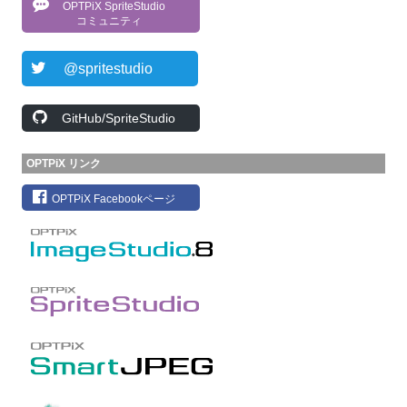
OPTPiX SpriteStudio
コミュニティ
@spritestudio
GitHub/SpriteStudio
OPTPiX リンク
OPTPiX Facebookページ