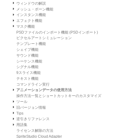
ウィンドウの解説
メッシュ・ボーン機能
インスタンス機能
エフェクト機能
マスク機能
PSDファイルのインポート機能 (PSDインポート)
ピクセルアートシミュレーション
テンプレート機能
シェイプ機能
サウンド機能
シーケンス機能
シグナル機能
9スライス機能
テキスト機能
コマンドライン実行
アニメーションデータの使用方法
操作方法一覧とショートカットキーのカスタマイズ
ツール
旧バージョン情報
Tips
逆引きリファレンス
用語集
ライセンス解除の方法
SpriteStudio Cloud Adapter