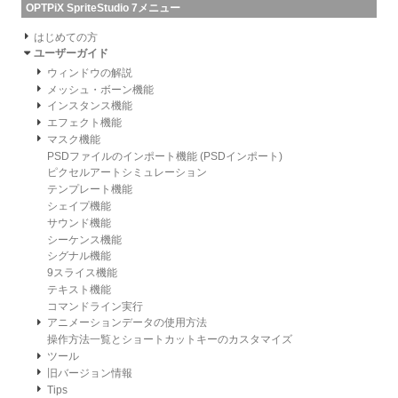
OPTPiX SpriteStudio 7メニュー
はじめての方
ユーザーガイド
ウィンドウの解説
メッシュ・ボーン機能
インスタンス機能
エフェクト機能
マスク機能
PSDファイルのインポート機能 (PSDインポート)
ピクセルアートシミュレーション
テンプレート機能
シェイプ機能
サウンド機能
シーケンス機能
シグナル機能
9スライス機能
テキスト機能
コマンドライン実行
アニメーションデータの使用方法
操作方法一覧とショートカットキーのカスタマイズ
ツール
旧バージョン情報
Tips