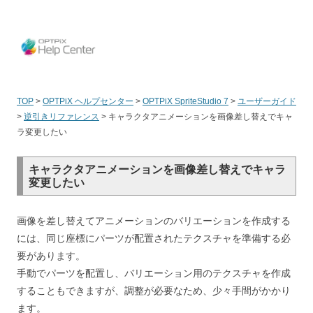
OPT
TOP
>
OPTPiX ヘルプセンター
>
OPTPiX SpriteStudio 7
>
ユーザーガイド
>
逆引きリファレンス
>
キャラクタアニメーションを画像差し替えでキャ
ラ変更したい
キャラクタアニメーションを画像差し替えでキャラ
変更したい
画像を差し替えてアニメーションのバリエーションを作成する
には、同じ座標にパーツが配置されたテクスチャを準備する必
要があります。
手動でパーツを配置し、バリエーション用のテクスチャを作成
することもできますが、調整が必要なため、少々手間がかかり
ます。