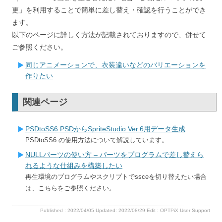
更」を利用することで簡単に差し替え・確認を行うことができ
ます。
以下のページに詳しく方法が記載されておりますので、併せて
ご参照ください。
同じアニメーションで、衣装違いなどのバリエーションを
作りたい
関連ページ
PSDtoSS6 PSDからSpriteStudio Ver.6用データ生成
PSDtoSS6 の使用方法について解説しています。
NULLパーツの使い方 – パーツをプログラムで差し替えら
れるような仕組みを構築したい
再生環境のプログラムやスクリプトでssceを切り替えたい場合
は、こちらをご参照ください。
Published :
2022/04/05
Updated: 2022/08/29
Edit :
OPTPiX User Support