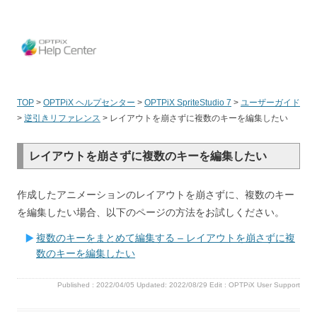
OPT
TOP
>
OPTPiX ヘルプセンター
>
OPTPiX SpriteStudio 7
>
ユーザーガイド
>
逆引きリファレンス
>
レイアウトを崩さずに複数のキーを編集したい
レイアウトを崩さずに複数のキーを編集したい
作成したアニメーションのレイアウトを崩さずに、複数のキー
を編集したい場合、以下のページの方法をお試しください。
複数のキーをまとめて編集する – レイアウトを崩さずに複
数のキーを編集したい
Published :
2022/04/05
Updated: 2022/08/29
Edit :
OPTPiX User Support