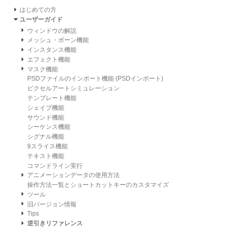
はじめての方
ユーザーガイド
ウィンドウの解説
メッシュ・ボーン機能
インスタンス機能
エフェクト機能
マスク機能
PSDファイルのインポート機能 (PSDインポート)
ピクセルアートシミュレーション
テンプレート機能
シェイプ機能
サウンド機能
シーケンス機能
シグナル機能
9スライス機能
テキスト機能
コマンドライン実行
アニメーションデータの使用方法
操作方法一覧とショートカットキーのカスタマイズ
ツール
旧バージョン情報
Tips
逆引きリファレンス