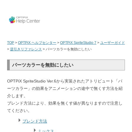
OPT
TOP
>
OPTPiX ヘルプセンター
>
OPTPiX SpriteStudio 7
>
ユーザーガイド
>
逆引きリファレンス
>
パーツカラーを無効にしたい
パーツカラーを無効にしたい
OPTPiX SpriteStudio Ver.6から実装されたアトリビュート「パ
ーツカラー」の効果をアニメーションの途中で無くす方法を紹
介します。
ブレンド方法により、効果を無くす値が異なりますので注意し
てください。
ブレンド方法
ミックス