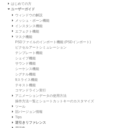
はじめての方
ユーザーガイド
ウィンドウの解説
メッシュ・ボーン機能
インスタンス機能
エフェクト機能
マスク機能
PSDファイルのインポート機能 (PSDインポート)
ピクセルアートシミュレーション
テンプレート機能
シェイプ機能
サウンド機能
シーケンス機能
シグナル機能
9スライス機能
テキスト機能
コマンドライン実行
アニメーションデータの使用方法
操作方法一覧とショートカットキーのカスタマイズ
ツール
旧バージョン情報
Tips
逆引きリファレンス
用語集