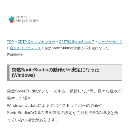
OPT
TOP
>
OPTPiX ヘルプセンター
>
OPTPiX SpriteStudio 7
>
ユーザーガイド
>
逆引きリファレンス
>
突然SpriteStudioの動作が不安定になった
(Windows)
突然SpriteStudioの動作が不安定になった
(Windows)
突然SpriteStudioがフリーズする・起動しない等、様々な症状が
発生した場合
Windows Updateによるデバイスドライバーの更新や、
SpriteStudioのGUIの描画方法の設定がご利用のPCの環境と合
っていない場合があります。