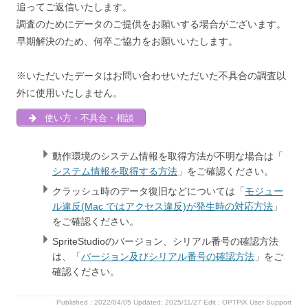
追ってご返信いたします。
調査のためにデータのご提供をお願いする場合がございます。
早期解決のため、何卒ご協力をお願いいたします。
※いただいたデータはお問い合わせいただいた不具合の調査以
外に使用いたしません。
使い方・不具合・相談
動作環境のシステム情報を取得方法が不明な場合は「
システム情報を取得する方法
」をご確認ください。
クラッシュ時のデータ復旧などについては「
​モジュー
ル違反(Mac ではアクセス違反)が発生時の対応方法
」
をご確認ください。
SpriteStudioのバージョン、シリアル番号の確認方法
は、「
​バージョン及びシリアル番号の確認方法
」をご
確認ください。
Published :
2022/04/05
Updated: 2025/11/27
Edit :
OPTPiX User Support