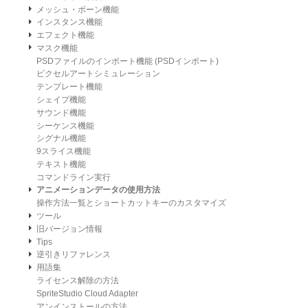
メッシュ・ボーン機能
インスタンス機能
エフェクト機能
マスク機能
PSDファイルのインポート機能 (PSDインポート)
ピクセルアートシミュレーション
テンプレート機能
シェイプ機能
サウンド機能
シーケンス機能
シグナル機能
9スライス機能
テキスト機能
コマンドライン実行
アニメーションデータの使用方法
操作方法一覧とショートカットキーのカスタマイズ
ツール
旧バージョン情報
Tips
逆引きリファレンス
用語集
ライセンス解除の方法
SpriteStudio Cloud Adapter
アンインストールの方法