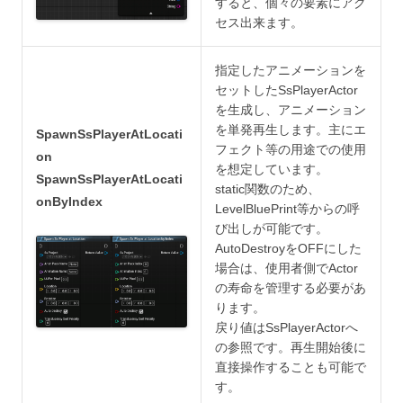
すると、個々の要素にアク
セス出来ます。
指定したアニメーションを
セットしたSsPlayerActor
を生成し、アニメーション
を単発再生します。主にエ
SpawnSsPlayerAtLocati
フェクト等の用途での使用
on
を想定しています。
SpawnSsPlayerAtLocati
static関数のため、
onByIndex
LevelBluePrint等からの呼
び出しが可能です。
AutoDestroyをOFFにした
場合は、使用者側でActor
の寿命を管理する必要があ
ります。
戻り値はSsPlayerActorへ
の参照です。再生開始後に
直接操作することも可能で
す。