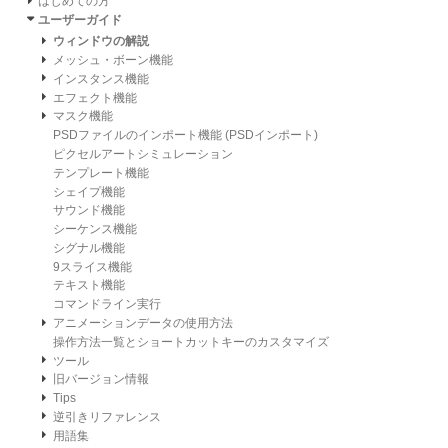
はじめての方
ユーザーガイド
ウィンドウの解説
メッシュ・ボーン機能
インスタンス機能
エフェクト機能
マスク機能
PSDファイルのインポート機能 (PSDインポート)
ピクセルアートシミュレーション
テンプレート機能
シェイプ機能
サウンド機能
シーケンス機能
シグナル機能
9スライス機能
テキスト機能
コマンドライン実行
アニメーションデータの使用方法
操作方法一覧とショートカットキーのカスタマイズ
ツール
旧バージョン情報
Tips
逆引きリファレンス
用語集