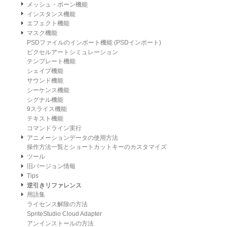
メッシュ・ボーン機能
インスタンス機能
エフェクト機能
マスク機能
PSDファイルのインポート機能 (PSDインポート)
ピクセルアートシミュレーション
テンプレート機能
シェイプ機能
サウンド機能
シーケンス機能
シグナル機能
9スライス機能
テキスト機能
コマンドライン実行
アニメーションデータの使用方法
操作方法一覧とショートカットキーのカスタマイズ
ツール
旧バージョン情報
Tips
逆引きリファレンス
用語集
ライセンス解除の方法
SpriteStudio Cloud Adapter
アンインストールの方法