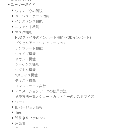
ユーザーガイド
ウィンドウの解説
メッシュ・ボーン機能
インスタンス機能
エフェクト機能
マスク機能
PSDファイルのインポート機能 (PSDインポート)
ピクセルアートシミュレーション
テンプレート機能
シェイプ機能
サウンド機能
シーケンス機能
シグナル機能
9スライス機能
テキスト機能
コマンドライン実行
アニメーションデータの使用方法
操作方法一覧とショートカットキーのカスタマイズ
ツール
旧バージョン情報
Tips
逆引きリファレンス
用語集