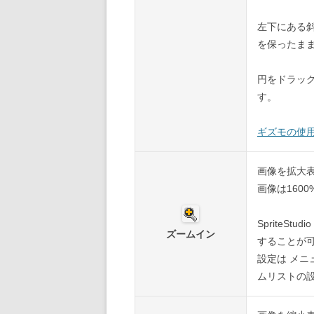
左下にある
を保ったま
円をドラッ
す。
ギズモの使
画像を拡大
画像は160
SpriteSt
ズームイン
することが
設定は メニ
ムリストの設