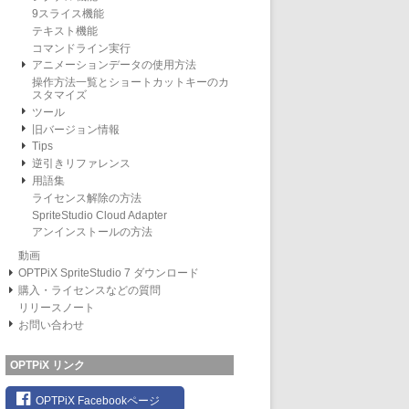
9スライス機能
テキスト機能
コマンドライン実行
アニメーションデータの使用方法
操作方法一覧とショートカットキーのカ
スタマイズ
ツール
旧バージョン情報
Tips
逆引きリファレンス
用語集
ライセンス解除の方法
SpriteStudio Cloud Adapter
アンインストールの方法
動画
OPTPiX SpriteStudio 7 ダウンロード
購入・ライセンスなどの質問
リリースノート
お問い合わせ
OPTPiX リンク
OPTPiX Facebookページ