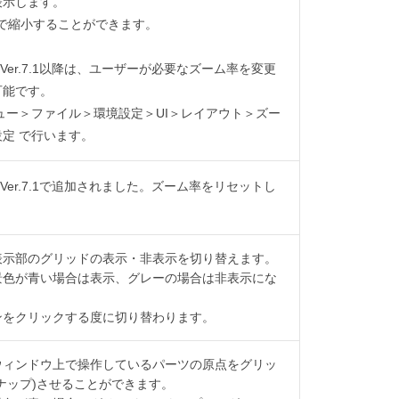
表示します。
まで縮小することができます。
udio Ver.7.1以降は、ユーザーが必要なズーム率を変更
可能です。
ュー＞ファイル＞環境設定＞UI＞レイアウト＞ズー
定 で行います。
udio Ver.7.1で追加されました。ズーム率をリセットし
表示部のグリッドの表示・非表示を切り替えます。
景色が青い場合は表示、グレーの場合は非表示にな
ンをクリックする度に切り替わります。
ウィンドウ上で操作しているパーツの原点をグリッ
ナップ)させることができます。