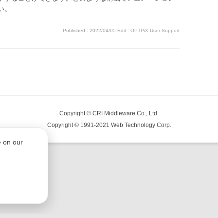
い。
Published :
2022/04/05
Edit :
OPTPiX User Support
Copyright © CRI Middleware Co., Ltd.
Copyright © 1991-2021 Web Technology Corp.
e on our