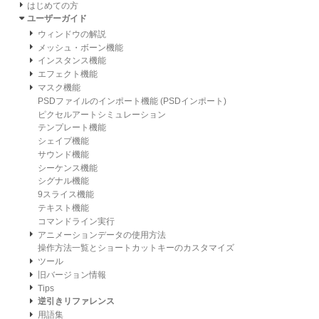
はじめての方
ユーザーガイド
ウィンドウの解説
メッシュ・ボーン機能
インスタンス機能
エフェクト機能
マスク機能
PSDファイルのインポート機能 (PSDインポート)
ピクセルアートシミュレーション
テンプレート機能
シェイプ機能
サウンド機能
シーケンス機能
シグナル機能
9スライス機能
テキスト機能
コマンドライン実行
アニメーションデータの使用方法
操作方法一覧とショートカットキーのカスタマイズ
ツール
旧バージョン情報
Tips
逆引きリファレンス
用語集