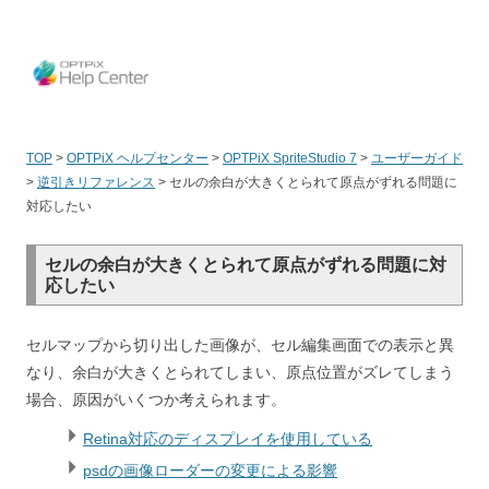
OPT
TOP
>
OPTPiX ヘルプセンター
>
OPTPiX SpriteStudio 7
>
ユーザーガイド
>
逆引きリファレンス
>
セルの余白が大きくとられて原点がずれる問題に
対応したい
セルの余白が大きくとられて原点がずれる問題に対
応したい
セルマップから切り出した画像が、セル編集画面での表示と異
なり、余白が大きくとられてしまい、原点位置がズレてしまう
場合、原因がいくつか考えられます。
Retina対応のディスプレイを使用している
psdの画像ローダーの変更による影響