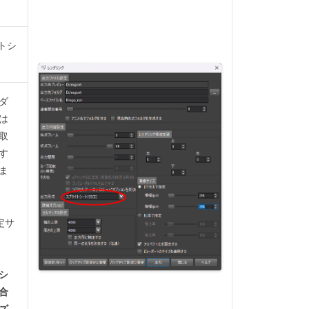
トシ
ダ
は
取
す
ま
定サ
シ
合
ズ