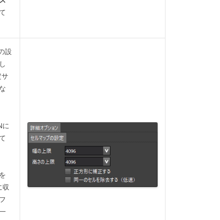
て
の設
し
定サ
な
Nに
て
を
に収
フ
一