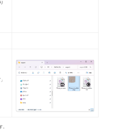
り
。
ダ」
す。