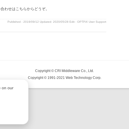
するお問い合わせはこちらからどうぞ。
Published :
2019/09/12
Updated: 2020/05/28
Edit :
OPTPiX User Support
Copyright © CRI Middleware Co., Ltd.
Copyright © 1991-2021 Web Technology Corp.
e on our