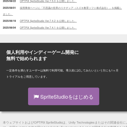
2025/08/22
OPTPiX SpriteStudio Ver.7.5.0 を公開しました。
2025/08/01
採用事例ページに「不思議の世界のリテディア（スズキ教育ソフト株式会社）」を掲載し
ました。
2025/06/19
OPTPiX SpriteStudio Ver.7.4.2 を公開しました。
2025/06/04
OPTPiX SpriteStudio Ver.7.4.1 を公開しました。
2025/04/14
OPTPiX SpriteStudio Ver.7.4.0 を公開しました。
2025/03/04
OPTPiX SpriteStudio Ver.7.3.3（Windows版のみ）を公開しました。
2025/02/27
OPTPiX SpriteStudio Ver.7.3.2 を公開しました。
個人利用やインディーゲーム開発に
2025/02/04
採用事例ページに「ジャムジャムジェリー エクサレンテ（株式会社Show Me
無料で始められます
Holdings）」を掲載しました。
2025/01/29
OPTPiX SpriteStudio Ver.7.3.1 を公開しました。
一定条件を満たすユーザーは無料で利用可能。導入前に試してみたいという方にも1ヶ月
2024/12/26
OPTPiX SpriteStudio Ver.7.3.0 を公開しました。
トライアルをご用意しています。
2024/10/10
採用事例ページに「夢庭（株式会社ズー）」を掲載しました。
2024/10/10
採用事例ページに「メタファー：リファンタジオ（株式会社アトラス）」を掲載しまし
た。
SpriteStudioをはじめる
2024/10/02
OPTPiX SpriteStudio Ver.7.2.4 を公開しました。
2024/07/22
OPTPiX SpriteStudio Ver.7.2.3 を公開しました。
2024/07/02
OPTPiX SpriteStudio Ver.7.2.2 を公開しました。
2024/05/31
本ウェブサイトおよびOPTPiX SpriteStudioは、Unity Technologiesまたは
OPTPiX SpriteStudio Ver.7.2.1 を公開しました。