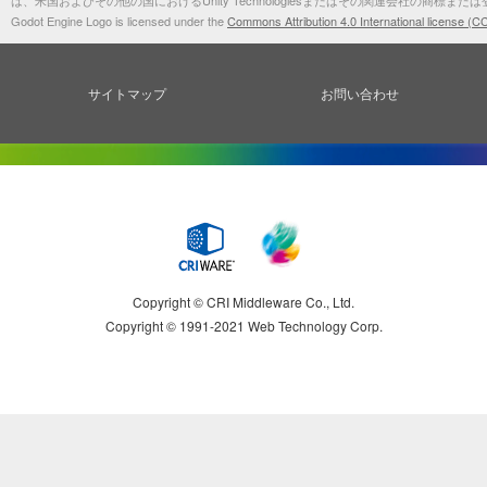
は、米国およびその他の国におけるUnity Technologiesまたはその関連会社の商標また
2024/04/09
OPTPiX SpriteStudio Ver.7.2.0 を公開しました。
Godot Engine Logo is licensed under the
Commons Attribution 4.0 International license (CC
2024/02/27
OPTPiX SpriteStudio Ver.7.1.4 を公開しました。
2024/02/06
OPTPiX SpriteStudio Ver.7.1.3 を公開しました。
2023/11/14
OPTPiX SpriteStudio Ver.7.1.2 を公開しました。
サイトマップ
お問い合わせ
2023/05/09
採用事例ページに株式会社ビーワークスの「みんなのなめこ栽培キット」を掲載しまし
た。
2023/04/20
「メンテナンスが難しくなった内製アニメーションツールをSpriteStudioへリプレース 株式
会社B.B.スタジオの事例」を公開しました。
2023/04/20
「製品カスタマイズ」のページを公開しました。
2023/02/21
OPTPiX SpriteStudio Ver.7.1.1 を公開しました。
2023/02/01
OPTPiX SpriteStudio Ver.7.1.0 を公開しました。
2022/07/21
OPTPiX SpriteStudio Ver.6.6.5 Windows版を公開しました。
Copyright © CRI Middleware Co., Ltd.
2022/07/11
OPTPiX SpriteStudio Ver.7.0.4 を公開しました。
Copyright © 1991-2021 Web Technology Corp.
2022/07/05
【お知らせ】SpriteStudio Starter 機能制限の撤廃方針について
2022/06/30
OPTPiX SpriteStudio Ver.7.0.3 を公開しました。
2022/05/31
OPTPiX SpriteStudio Ver.7.0.2 (Windows版)を公開しました。
2022/05/18
OPTPiX SpriteStudio Ver.7.0.2 (Mac版)を公開しました。
2022/04/15
OPTPiX Labs Blogに「【インタビュー】5年ぶりの新作でUI開発フローを一新！ デザイ
ナーとプログラマーの分業を実現した『真・女神転生V』」を掲載しました。