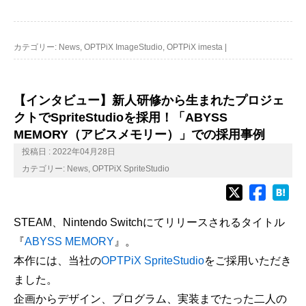
カテゴリー:
News
,
OPTPiX ImageStudio
,
OPTPiX imesta
|
【インタビュー】新人研修から生まれたプロジェ
クトでSpriteStudioを採用！「ABYSS
MEMORY（アビスメモリー）」での採用事例
投稿日 : 2022年04月28日
カテゴリー:
News
,
OPTPiX SpriteStudio
STEAM
、
Nintendo Switch
にてリリースされるタイトル
『
ABYSS MEMORY
』。
本作には、当社の
OPTPiX SpriteStudio
をご採用いただき
ました。
企画からデザイン、プログラム、実装までたった二人の