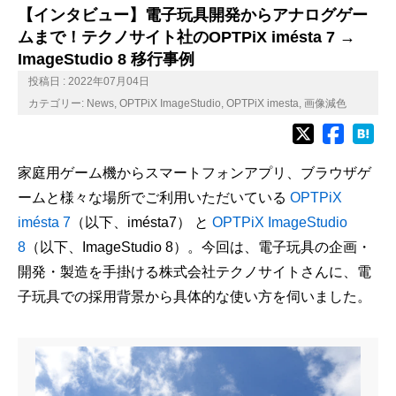
【インタビュー】電子玩具開発からアナログゲー
ムまで！テクノサイト社のOPTPiX imésta 7 →
ImageStudio 8 移行事例
投稿日 : 2022年07月04日
カテゴリー:
News
,
OPTPiX ImageStudio
,
OPTPiX imesta
,
画像減色
家庭用ゲーム機からスマートフォンアプリ、ブラウザゲ
ームと様々な場所でご利用いただいている
OPTPiX
imésta 7
（以下、
imésta7
） と
OPTPiX ImageStudio
8
（以下、
ImageStudio 8
）。今回は、電子玩具の企画・
開発・製造を手掛ける株式会社テクノサイトさんに、電
子玩具での採用背景から具体的な使い方を伺いました。