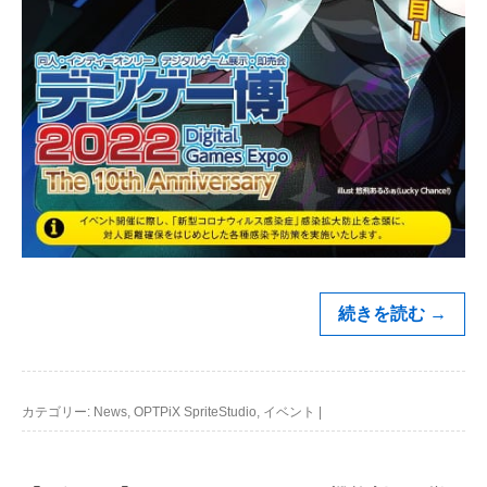
続きを読む
→
カテゴリー:
News
,
OPTPiX SpriteStudio
,
イベント
|