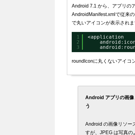
Android 7.1 から、
AndroidManifest.xm
で丸いアイコンが表示されま
1
<application
2
android:ico
3
android:rou
roundIconに丸くないア
Android アプリの
う
Android の画像リ
すが、JPEG は写真