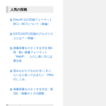
人気の投稿
DirectX 11の圧縮フォーマット
BC1～BC7について（前編）
DXTC(S3TC)圧縮のアルゴリズ
ムとは？～前編～
画像容量を小さくする方法 第4
回：軽い画像フォーマット
「WebP」、ただし使い方には
要注意
呑みながらでもわかる! これく
らいなら知っておきたい「PNG
のしくみ」
画像容量を小さくする方法：第
2回 「画像サイズの調整」