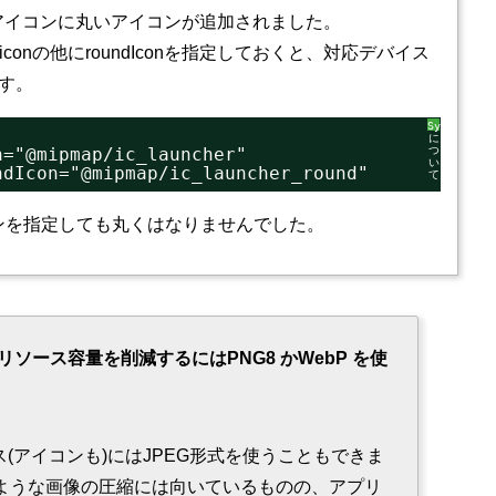
アプリのアイコンに丸いアイコンが追加されました。
lで従来のiconの他にroundIconを指定しておくと、対応デバイス
す。
SyntaxHigh
に
n="@mipmap/ic_launcher"
つ
い
ndIcon="@mipmap/ic_launcher_round"
て
イコンを指定しても丸くはなりませんでした。
画像リソース容量を削減するにはPNG8 かWebP を使
ソース(アイコンも)にはJPEG形式を使うこともできま
のような画像の圧縮には向いているものの、アプリ