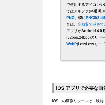
で使用するアイコンやU
ではアルファ(半透明)
PNG
、特に
PNG8(8bi
合は、
高画質で減色で
アプリが
Android 4
(32bpp,24bpp)
WebP
(LossLess
iOS アプリで必要な
iOS の画像リソースは 以前は 