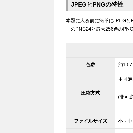
JPEGとPNGの特性
本題に入る前に簡単にJPEGと
ーのPNG24と最大256色のP
色数
約1,6
不可逆
圧縮方式
(非可
ファイルサイズ
小～中