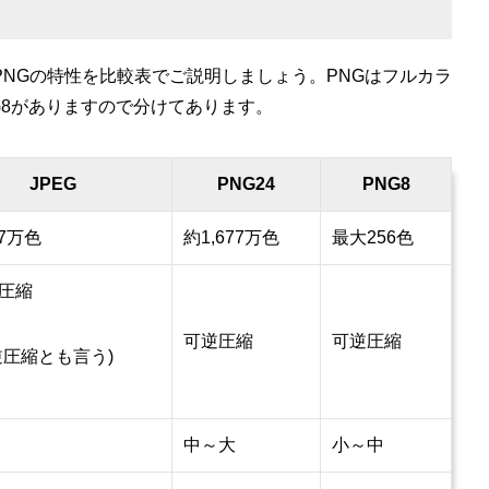
PNGの特性を比較表でご説明しましょう。PNGはフルカラ
NG8がありますので分けてあります。
JPEG
PNG24
PNG8
77万色
約1,677万色
最大256色
圧縮
可逆圧縮
可逆圧縮
逆圧縮とも言う)
中～大
小～中