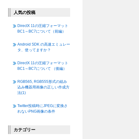
人気の投稿
DirectX 11の圧縮フォーマット
BC1～BC7について（前編）
Android SDK の高速エミュレー
タ、使ってますか？
DirectX 11の圧縮フォーマット
BC1～BC7について （後編）
RGB565, RGB555形式の組み
込み機器用画像の正しい作成方
法(1)
Twitter投稿時にJPEGに変換さ
れないPNG画像の条件
カテゴリー