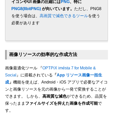
イコンやUI 画像の圧縮には
PNG
、特に
PNG8(8bitPNG)
が向いています。
ただし、PNG8
を使う場合は、
高画質で減色できるツール
を使う
必要があります
画像リソースの効率的な作成方法
画像最適化ツール 『
OPTPiX imésta 7 for Mobile &
Social
』に搭載されている
「
App リソース画像一括生
成
」
機能を使えば、Android・iOS アプリで必要なアイコ
ンと画像リソースを元の画像から一発で変換することが
できます。 しかも、
高画質な減色
ができるため、品質を
保ったまま
ファイルサイズを抑えた画像を作成可能
で
す。