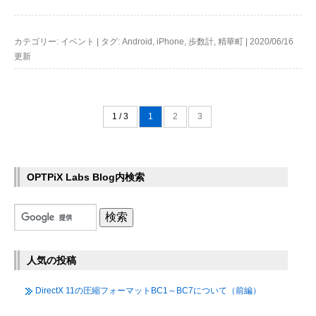
カテゴリー:
イベント
|
タグ:
Android
,
iPhone
,
歩数計
,
精華町
|
2020/06/16
更新
1 / 3
1
2
3
OPTPiX Labs Blog内検索
人気の投稿
DirectX 11の圧縮フォーマットBC1～BC7について（前編）