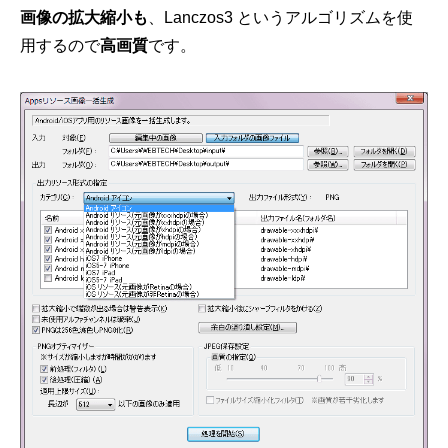
画像の拡大縮小も
、Lanczos3 というアルゴリズムを使
用するので
高画質
です。