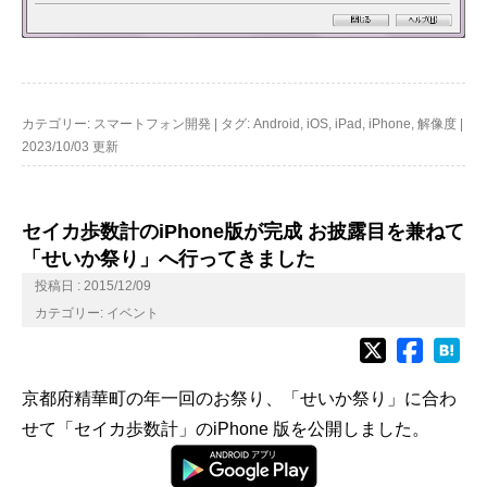
カテゴリー:
スマートフォン開発
|
タグ:
Android
,
iOS
,
iPad
,
iPhone
,
解像度
|
2023/10/03 更新
セイカ歩数計のiPhone版が完成 お披露目を兼ねて
「せいか祭り」へ行ってきました
投稿日 : 2015/12/09
カテゴリー:
イベント
京都府精華町の年一回のお祭り、「せいか祭り」に合わ
せて「セイカ歩数計」のiPhone 版を公開しました。