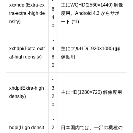
~
xxxhdpi(Extra-ex
主にWQHD(2560×1440) 解像
6
tra-extra!-high de
度用。Android 4.3 からサポ
4
nsity)
ート (*1)
0
~
xxhdpi(Extra-extr
4
主にフルHD(1920×1080) 解
a!-high density)
8
像度用
0
~
xhdpi(Extra-high
3
主にHD(1280×720) 解像度用
density)
2
0
~
hdpi(High densit
2
日本国内では、一部の機種の