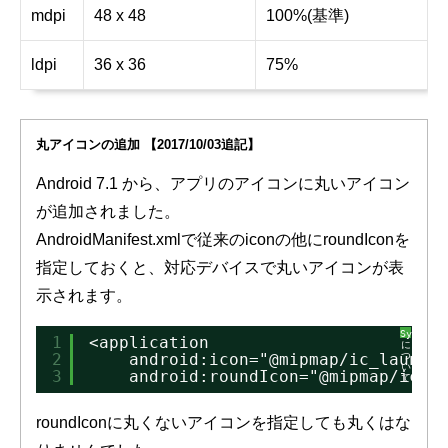
mdpi
48 x 48
100%(基準)
ldpi
36 x 36
75%
丸アイコンの追加 【2017/10/03追記】
Android 7.1 から、アプリのアイコンに丸いアイコン
が追加されました。
AndroidManifest.xmlで従来のiconの他にroundIconを
指定しておくと、対応デバイスで丸いアイコンが表
示されます。
SyntaxHi
1
<application
に
2
android:icon="@mipmap/ic_launch
つ
い
3
android:roundIcon="@mipmap/ic_l
て
roundIconに丸くないアイコンを指定しても丸くはな