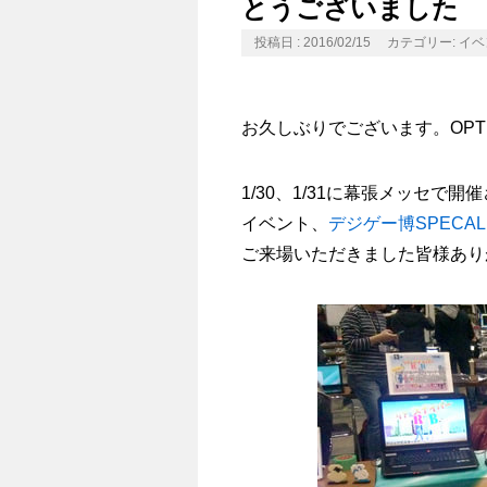
とうございました
投稿日 : 2016/02/15
カテゴリー:
イベ
お久しぶりでございます。OPTPiX
1/30、1/31に幕張メッセで開
イベント、
デジゲー博SPECAL
ご来場いただきました皆様あり