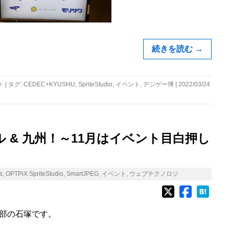
続きを読む
→
ト
|
タグ:
CEDEC+KYUSHU
,
SpriteStudio
,
イベント
,
デジゲー博
|
2022/03/24
ール & 九州！～11月はイベント目白押し
s
,
OPTPiX SpriteStudio
,
SmartJPEG
,
イベント
,
ウェブテクノロジ
部の石塚です。
ね。