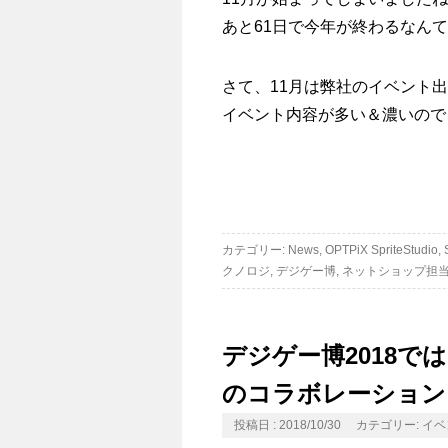
あと61日で今年が終わるなん
さて、11月は弊社のイベント
イベント内容が多い＆濃いので
カテゴリー:
News
,
OPTPiX SpriteStudio
,
クノロジ
,
デジゲー博
,
ネットショップ担
デジゲー博2018で
のコラボレーション
投稿日 : 2018/10/30
カテゴリー:
イベ