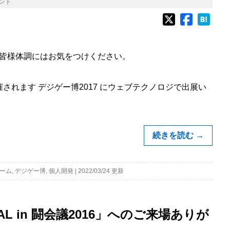
ント
皆様体調にはお気をつけください。
催されます デジゲー博2017 にウェブテクノロジで出展い
続きを読む
→
ーム
,
デジゲー博
,
個人開発
|
2022/03/24 更新
AL in 闘会議2016」へのご来場ありが