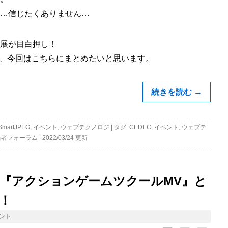
て…信じたくありません…
出展が目白押し！
、今回はこちらにまとめたいと思います。
続きを読む
→
SmartJPEG
,
イベント
,
ウェブテクノロジ
|
タグ:
CEDEC
,
イベント
,
ウェブテ
当者フォーラム
|
2022/03/24 更新
は『アクションゲームツクールMV』と
！
ント