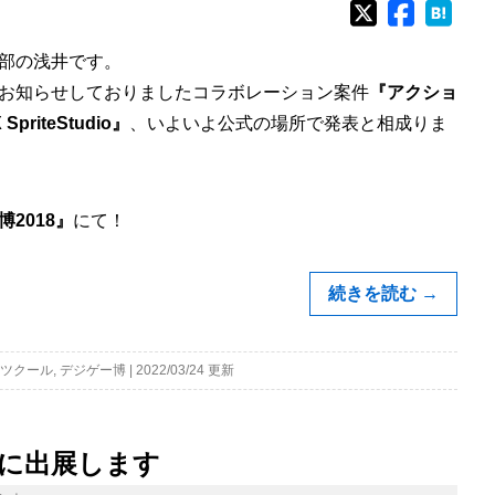
部の浅井です。
お知らせしておりましたコラボレーション案件
『アクショ
priteStudio』
、いよいよ公式の場所で発表と相成りま
2018』
にて！
続きを読む
→
ツクール
,
デジゲー博
|
2022/03/24 更新
』に出展します