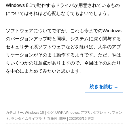
Windows 8.1で動作するドライバが用意されているもの
についてはそれほど心配しなくてもよいでしょう。
ソフトウェアについてですが、これも今までのWindows
のバージョンアップ時と同様、システムに深く関与する
セキュリティ系ソフトウェアなどを除けば、大半のアプ
リケーションがそのまま動作するようです。ただ、やは
りいくつかの注意点がありますので、今回はそのあたり
を中心にまとめてみたいと思います。
続きを読む
→
カテゴリー:
Windows 10
|
タグ:
UWP
,
Windows
,
アプリ
,
タブレット
,
フォン
ト
,
ランタイムライブラリ
,
互換性
,
開発
|
2020/06/16 更新