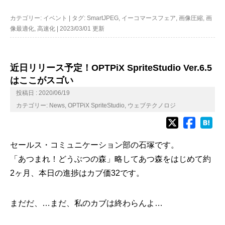
カテゴリー:
イベント
|
タグ:
SmartJPEG
,
イーコマースフェア
,
画像圧縮
,
画
像最適化
,
高速化
|
2023/03/01 更新
近日リリース予定！OPTPiX SpriteStudio Ver.6.5
はここがスゴい
投稿日 : 2020/06/19
カテゴリー:
News
,
OPTPiX SpriteStudio
,
ウェブテクノロジ
セールス・コミュニケーション部の石塚です。
「あつまれ！どうぶつの森」略してあつ森をはじめて約
2ヶ月、本日の進捗はカブ価32です。
まだだ、…まだ、私のカブは終わらんよ…