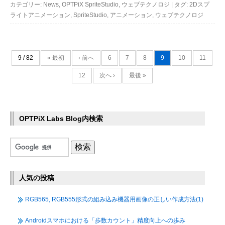
カテゴリー:
News
,
OPTPiX SpriteStudio
,
ウェブテクノロジ
|
タグ:
2Dスプ
ライトアニメーション
,
SpriteStudio
,
アニメーション
,
ウェブテクノロジ
9 / 82
« 最初
‹ 前へ
6
7
8
9
10
11
12
次へ ›
最後 »
OPTPiX Labs Blog内検索
人気の投稿
RGB565, RGB555形式の組み込み機器用画像の正しい作成方法(1)
Androidスマホにおける「歩数カウント」精度向上への歩み